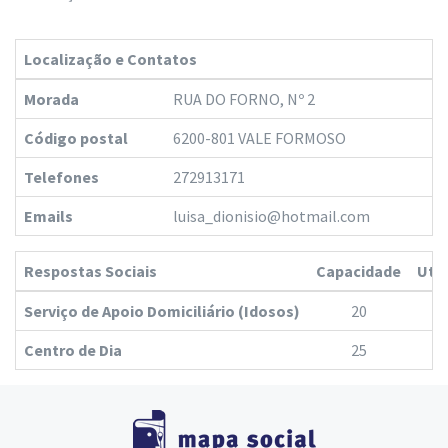
Localização e Contatos
Morada
RUA DO FORNO, Nº 2
Código postal
6200-801 VALE FORMOSO
Telefones
272913171
Emails
luisa_dionisio@hotmail.com
Respostas Sociais
Capacidade
Ute
Serviço de Apoio Domiciliário (Idosos)
20
1
Centro de Dia
25