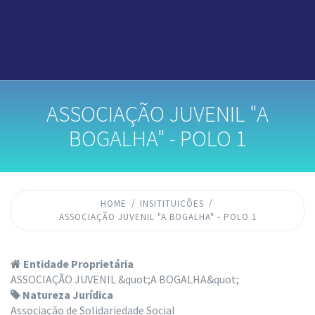
ASSOCIAÇÃO JUVENIL "A
BOGALHA" - POLO 1
HOME
INSITITUICÕES
ASSOCIAÇÃO JUVENIL "A BOGALHA" - POLO 1
Entidade Proprietária
ASSOCIAÇÃO JUVENIL &quot;A BOGALHA&quot;
Natureza Jurídica
Associação de Solidariedade Social