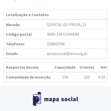
Localização e Contatos
Morada
QUINTAL DO PRIOR, 21
Código postal
3000-339 COIMBRA
Telefones
239842706
Emails
accaosocial@ami.org.pt
Respostas Sociais
Capacidade
Utentes
Horár
Comunidade de Inserção
150
150
9:30 - 1