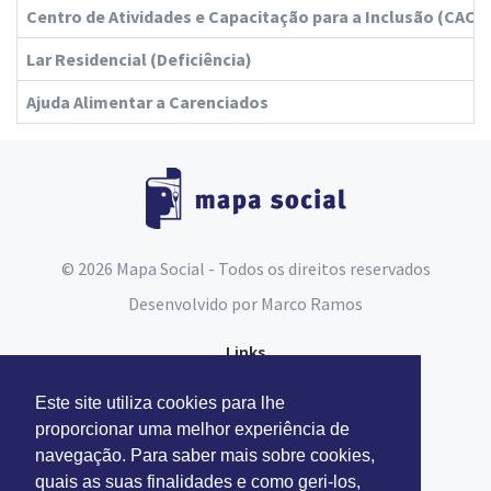
Centro de Atividades e Capacitação para a Inclusão (CACI)
Lar Residencial (Deficiência)
Ajuda Alimentar a Carenciados
© 2026 Mapa Social - Todos os direitos reservados
Desenvolvido por
Marco Ramos
Links
Espaço do Assistente Social
Este site utiliza cookies para lhe
Carta Social
proporcionar uma melhor experiência de
navegação. Para saber mais sobre cookies,
Segurança Social
quais as suas finalidades e como geri-los,