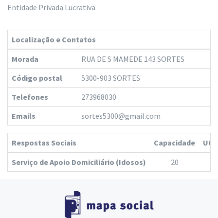
Entidade Privada Lucrativa
Localização e Contatos
Morada
RUA DE S MAMEDE 143 SORTES
Código postal
5300-903 SORTES
Telefones
273968030
Emails
sortes5300@gmail.com
Respostas Sociais
Capacidade
Ute
Serviço de Apoio Domiciliário (Idosos)
20