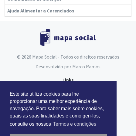
Ajuda Alimentar a Carenciados
© 2026 Mapa Social - Todos os direitos reservados
Desenvolvido por
Marco Ramos
Links
Espaço do Assistente Social
Este site utiliza cookies para lhe
Carta Social
proporcionar uma melhor experiência de
navegação. Para saber mais sobre cookies,
Segurança Social
quais as suas finalidades e como geri-los,
consulte os nossos
Termos e condições
Contactos
Facebook