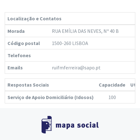
Localização e Contatos
Morada
RUA EMÍLIA DAS NEVES, Nº 40 B
Código postal
1500-260 LISBOA
Telefones
Emails
ruifmferreira@sapo.pt
Respostas Sociais
Capacidade
Ute
Serviço de Apoio Domiciliário (Idosos)
100