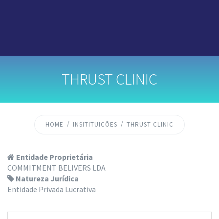
THRUST CLINIC
HOME
INSITITUICÕES
THRUST CLINIC
Entidade Proprietária
COMMITMENT BELIVERS LDA
Natureza Jurídica
Entidade Privada Lucrativa